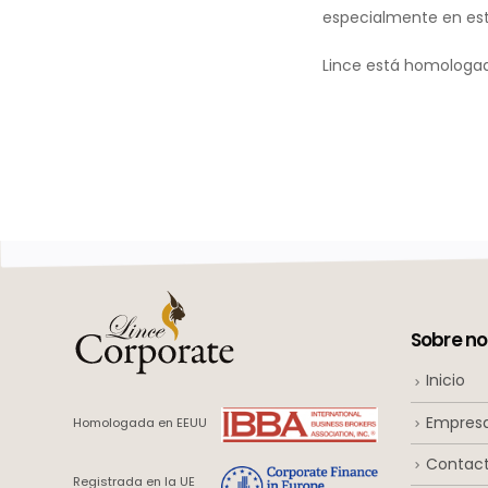
especialmente en est
Lince está homologado
Sobre no
Inicio
Empres
Homologada en EEUU
Contac
Registrada en la UE