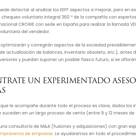
uede detectar al analizar los EEFF aspectos a mejorar, pero en e
chequeo voluntario integral 360 º de la compañía con expertos 
inacional CROWE con sede en España para realizar la llamada V
voluntaria del vendedor.
, optimizarán y corregirán aspectos de la sociedad previsiblem
de actualización de balances, inventario obsoleto, etc.), antes d
ersores y puedan suponer un posible fiasco futuro, si se aflora
ONTRATE UN EXPERIMENTADO ASESO
AS
 que le acompañe durante todo el proceso es clave, dados los 
 suceden en un largo proceso de venta (entre 9 y 12 meses de 
una consultoría de M&A (fusiones y adquisiciones) con gran exp
mpraventa de empresas.
Le ayudaremos en todo el procedimien