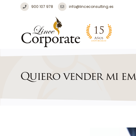
900 107 978
info@linceconsulting.es
Quiero vender mi em