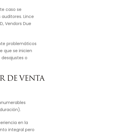
ste caso se
auditores. Lince
DD, Vendors Due
ente problemáticos
e que se inicien
n desajustes o
R DE VENTA
innumerables
duración).
eriencia en la
to integral pero